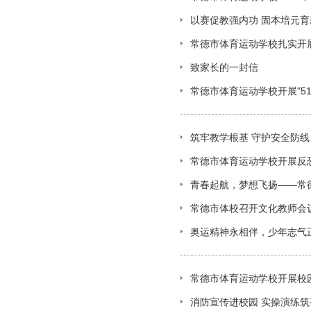
以赛促教强内功 固本培元育
常德市体育运动学校扎实开
致家长的一封信
常德市体育运动学校开展"5
筑牢教学根基 守护安全防
常德市体育运动学校开展反
青春起航，梦想飞扬——常德
常德市体校召开文化教师会
奥运精神永相伴，少年志气正
常德市体育运动学校开展校
消防宣传进校园 实操演练