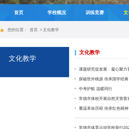
|
|
|
首页
学校概况
训练竞赛
文
您的位置：
首页
>
文化教学
文化教学
文化教学
课题研究促发展 凝心聚力
探秘世外桃源 传承国学经典
中考护航 温暖同行
常德市体校开展自然灾害普
重温革命历程 传承红色精神
常德市体育运动学校举行20