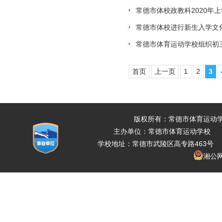
常德市体校政教科2020年
常德市体校进行新生入学文
常德市体育运动学校组织初
首页
上一页
1
2
3
版权所有：常德市体育运动
主办单位：常德市体育运动学校 
学校地址：常德市武陵区高专路463号 电话：07
湘公网