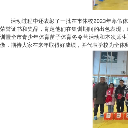
活动过程中还表彰了一批在市体校2023年寒
荣誉证书和奖品，肯定他们在集训期间的出色表现，
训暨全市青少年体育苗子体育冬令营活动和本次师生
傲，期待大家在来年取得好成绩，并代表学校为全体