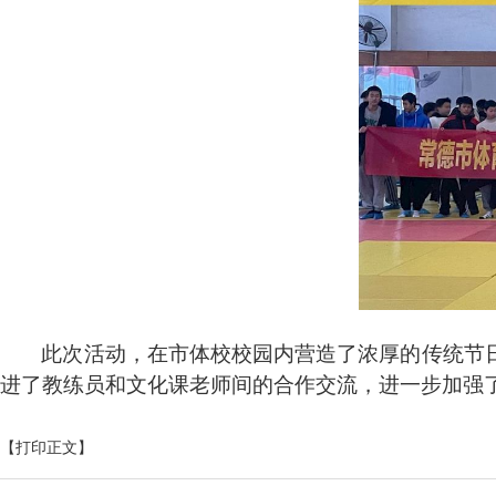
此次活动，在市体校校园内营造了浓厚的传统节
进了教练员和文化课老师间的合作交流，进一步加强
【打印正文】