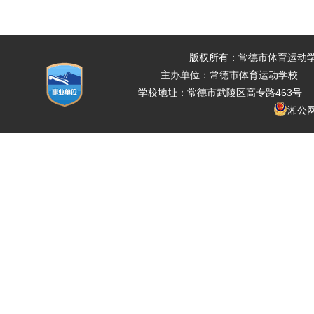
版权所有：常德市体育运动
主办单位：常德市体育运动学校 
学校地址：常德市武陵区高专路463号 电话：07
湘公网