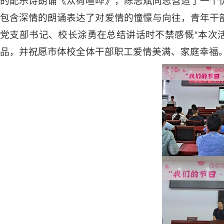
的配乐诗朗诵《众荷喧哗》，陈志斌同志营造了一个
包含深情的朗诵表达了对爱情的憧憬与向往，青年干
党支部书记、校长涂勇在总结讲话时不禁感慨“本次
品，并祝愿市体校全体干部职工爱情美满、家庭幸福